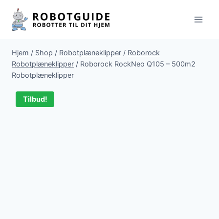
Fortsæt
til
indhold
Hjem
/
Shop
/
Robotplæneklipper
/
Roborock
Robotplæneklipper
/
Roborock RockNeo Q105 – 500m2
Robotplæneklipper
Tilbud!