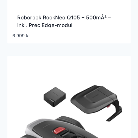
Roborock RockNeo Q105 – 500mÂ² –
inkl. PreciEdge-modul
Robotplæneklipper
6.999
kr.