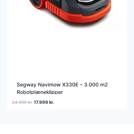
Segway Navimow X330E – 3.000 m2
Robotplæneklipper
Den
Den
24.999
kr.
17.999
kr.
oprindelige
aktuelle
pris
pris
var:
er:
24.999 kr..
17.999 kr..