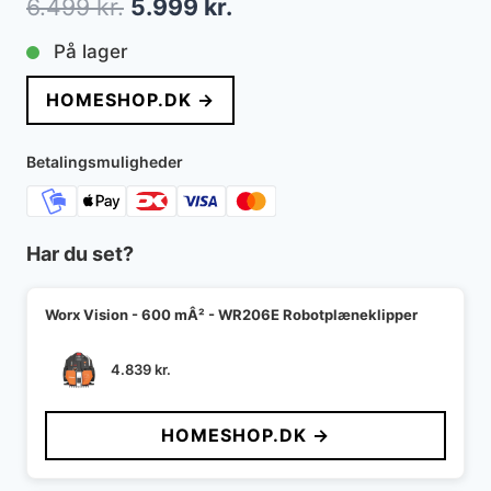
Den
Den
6.499
kr.
5.999
kr.
oprindelige
aktuelle
På lager
pris
pris
HOMESHOP.DK →
var:
er:
6.499 kr..
5.999 kr..
Betalingsmuligheder
Har du set?
Worx Vision - 600 mÂ² - WR206E Robotplæneklipper
4.839
kr.
HOMESHOP.DK →