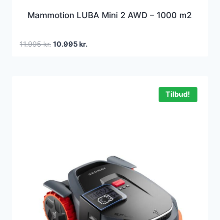
Mammotion LUBA Mini 2 AWD – 1000 m2
Den
Den
11.995
kr.
10.995
kr.
oprindelige
aktuelle
pris
pris
var:
er:
11.995 kr..
10.995 kr..
Tilbud!