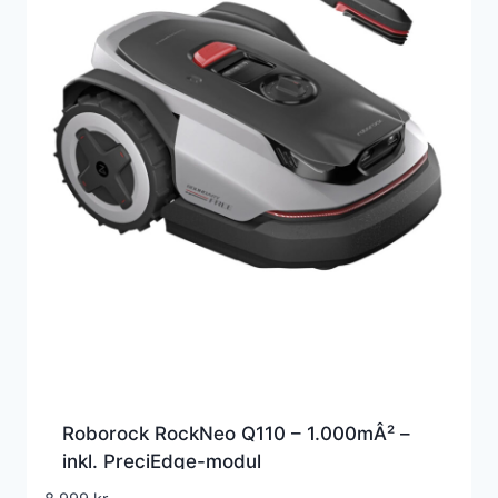
Roborock RockNeo Q110 – 1.000mÂ² –
inkl. PreciEdge-modul
Robotplæneklipper