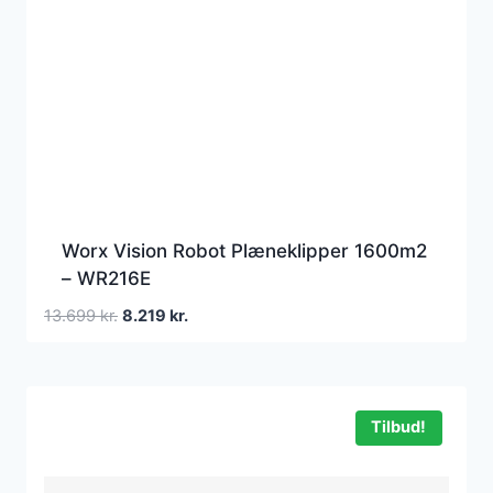
Worx Vision Robot Plæneklipper 1600m2
– WR216E
Den
Den
13.699
kr.
8.219
kr.
oprindelige
aktuelle
pris
pris
var:
er:
13.699 kr..
8.219 kr..
Tilbud!