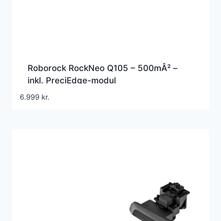
Roborock RockNeo Q105 – 500mÂ² –
inkl. PreciEdge-modul
Robotplæneklipper
6.999
kr.