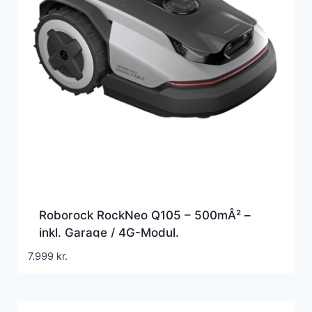
Roborock RockNeo Q105 – 500mÂ² –
inkl. Garage / 4G-Modul.
Robotplæneklipper
7.999
kr.