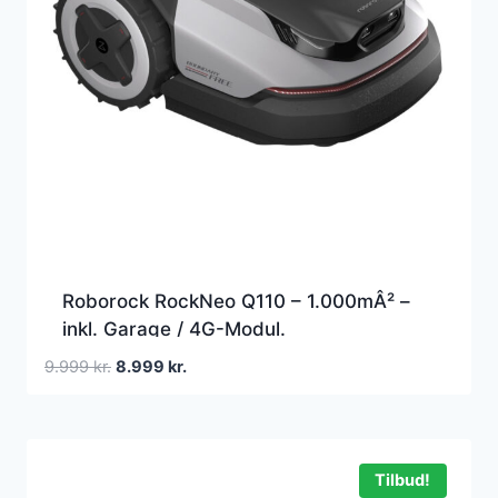
Roborock RockNeo Q110 – 1.000mÂ² –
inkl. Garage / 4G-Modul.
Robotplæneklipper
Den
Den
9.999
kr.
8.999
kr.
oprindelige
aktuelle
pris
pris
var:
er:
9.999 kr..
8.999 kr..
Tilbud!