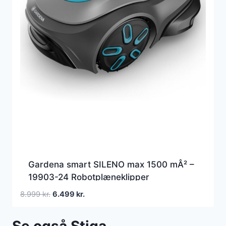
Gardena smart SILENO max 1500 mÂ² –
19903-24 Robotplæneklipper
Den
Den
8.999
kr.
6.499
kr.
oprindelige
aktuelle
pris
pris
Se også Stiga