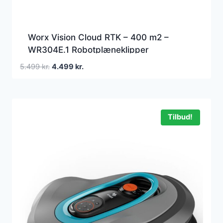
Worx Vision Cloud RTK – 400 m2 –
WR304E.1 Robotplæneklipper
Den
Den
5.499
kr.
4.499
kr.
oprindelige
aktuelle
pris
pris
var:
er:
5.499 kr..
4.499 kr..
Tilbud!