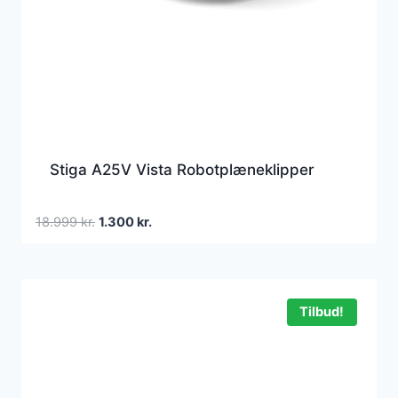
Stiga A25V Vista Robotplæneklipper
Den
Den
18.999
kr.
1.300
kr.
oprindelige
aktuelle
pris
pris
var:
er:
18.999 kr..
1.300 kr..
Tilbud!