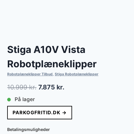
Stiga A10V Vista
Robotplæneklipper
Robotplæneklipper Tilbud
,
Stiga Robotplæneklipper
Den
Den
10.999
kr.
7.875
kr.
oprindelige
aktuelle
På lager
pris
pris
PARKOGFRITID.DK →
var:
er:
10.999 kr..
7.875 kr..
Betalingsmuligheder