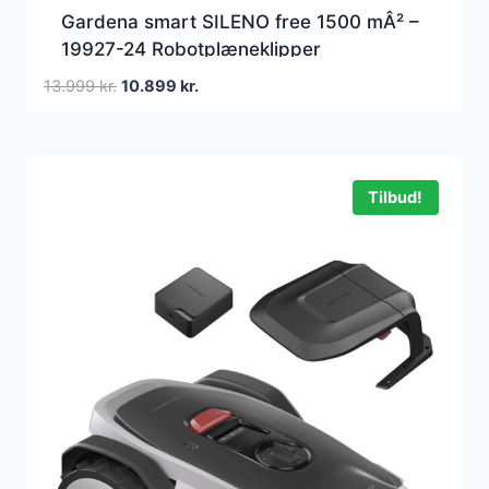
Gardena smart SILENO free 1500 mÂ² –
19927-24 Robotplæneklipper
Den
Den
13.999
kr.
10.899
kr.
oprindelige
aktuelle
pris
pris
var:
er:
13.999 kr..
10.899 kr..
Tilbud!