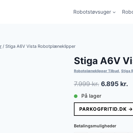
Robotstøvsuger
Robo
r
/
Stiga A6V Vista Robotplæneklipper
Stiga A6V V
Robotplæneklipper Tilbud
,
Stiga 
Den
D
7.999
kr.
6.895
kr.
oprindelig
a
På lager
pris
p
PARKOGFRITID.DK →
var:
er
7.999 kr..
6
Betalingsmuligheder