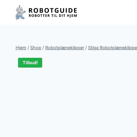
Fortsæt
til
indhold
Hjem
/
Shop
/
Robotplæneklipper
/
Stiga Robotplæneklippe
Tilbud!