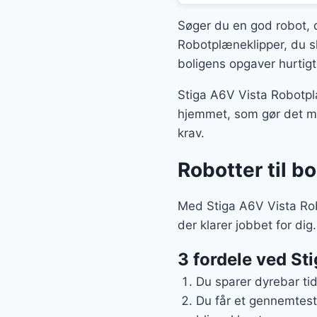
var:
Søger du en god robot, d
7.719
Robotplæneklipper, du sk
boligens opgaver hurtigt
Stiga A6V Vista Robotplæn
hjemmet, som gør det mer
krav.
Robotter til b
Med Stiga A6V Vista Robo
der klarer jobbet for dig.
3 fordele ved St
Du sparer dyrebar ti
Du får et gennemtest