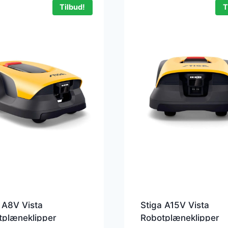
Tilbud!
T
 A8V Vista
Stiga A15V Vista
tplæneklipper
Robotplæneklipper