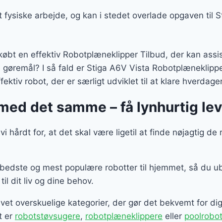
 fysiske arbejde, og kan i stedet overlade opgaven til 
r købt en effektiv Robotplæneklipper Tilbud, der kan assi
gøremål? I så fald er Stiga A6V Vista Robotplæneklipper
fektiv robot, der er særligt udviklet til at klare hverdag
med det samme – få lynhurtig lev
 hårdt for, at det skal være ligetil at finde nøjagtig de
e bedste og mest populære robotter til hjemmet, så du u
il dit liv og dine behov.
vet overskuelige kategorier, der gør det bekvemt for di
t er
robotstøvsugere
,
robotplæneklippere
eller
poolrobot