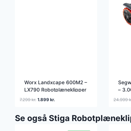
Worx Landxcape 600M2 –
Segw
LX790 Robotplæneklipper
– 3.
Robo
Den
Den
7.299
kr.
1.899
kr.
24.999
k
oprindelige
aktuelle
pris
pris
Se også Stiga Robotplænekl
var:
er:
7.299 kr..
1.899 kr..