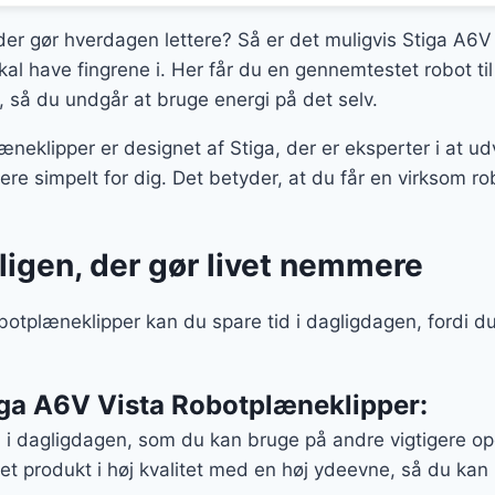
er:
er gør hverdagen lettere? Så er det muligvis Stiga A6V
 kr..
6.219 kr..
al have fingrene i. Her får du en gennemtestet robot til
, så du undgår at bruge energi på det selv.
eklipper er designet af Stiga, der er eksperter i at udvi
e simpelt for dig. Det betyder, at du får en virksom robo
oligen, der gør livet nemmere
tplæneklipper kan du spare tid i dagligdagen, fordi du 
iga A6V Vista Robotplæneklipper:
d i dagligdagen, som du kan bruge på andre vigtigere op
et produkt i høj kvalitet med en høj ydeevne, så du ka