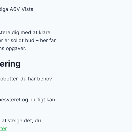
Stiga A6V Vista
stere dig med at klare
 er solidt bud – her får
ens opgaver.
ering
 robotter, du har behov
besværet og hurtigt kan
g at vælge det, du
ter
.