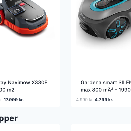
ay Navimow X330E
Gardena smart SILE
000 m2
max 800 mÂ² – 1990
tplæneklipper
Robotplæneklipper
Den
Den
Den
Den
r.
17.999
kr.
4.999
kr.
4.799
kr.
oprindelige
aktuelle
oprindelige
aktuelle
pris
pris
pris
pris
ipper
var:
er:
var:
er:
24.999 kr..
17.999 kr..
4.999 kr..
4.799 kr.