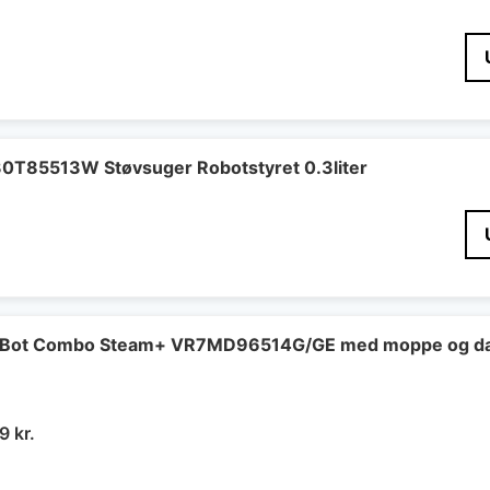
0T85513W Støvsuger Robotstyret 0.3liter
t Bot Combo Steam+ VR7MD96514G/GE med moppe og d
Den
19
kr.
ndelige
aktuelle
pris