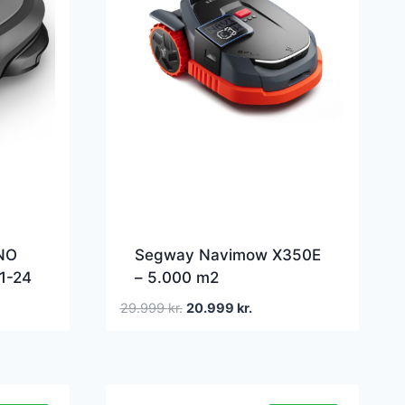
NO
Segway Navimow X350E
1-24
– 5.000 m2
Robotplæneklipper
Den
Den
29.999
kr.
20.999
kr.
oprindelige
aktuelle
pris
pris
var:
er:
.
29.999 kr..
20.999 kr..