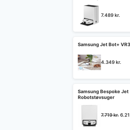
7.489
kr.
Samsung Jet Bot+ VR3
4.349
kr.
Samsung Bespoke Je
Robotstøvsuger
Den
7.719
kr.
6.2
opri
pris