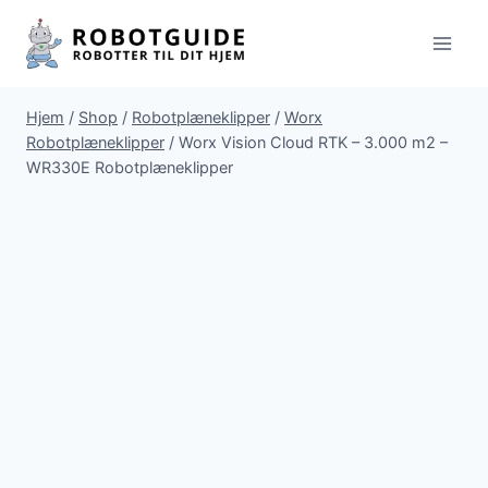
Fortsæt
til
indhold
Hjem
/
Shop
/
Robotplæneklipper
/
Worx
Robotplæneklipper
/
Worx Vision Cloud RTK – 3.000 m2 –
WR330E Robotplæneklipper