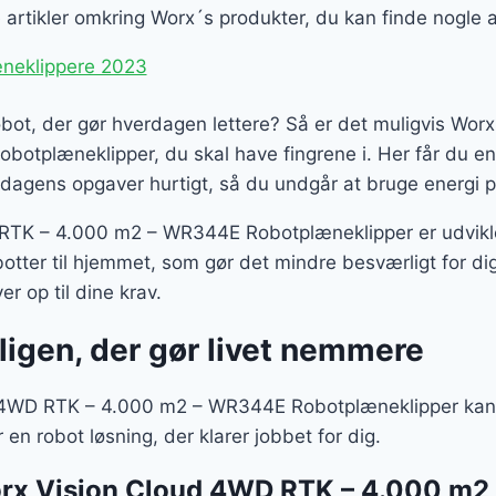
er:
ge artikler omkring Worx´s produkter, du kan finde nogle 
9 kr..
1.619 kr..
neklippere 2023
obot, der gør hverdagen lettere? Så er det muligvis Wo
otplæneklipper, du skal have fingrene i. Her får du en
dagens opgaver hurtigt, så du undgår at bruge energi p
RTK – 4.000 m2 – WR344E Robotplæneklipper er udvikle
botter til hjemmet, som gør det mindre besværligt for dig
er op til dine krav.
oligen, der gør livet nemmere
4WD RTK – 4.000 m2 – WR344E Robotplæneklipper kan d
 en robot løsning, der klarer jobbet for dig.
orx Vision Cloud 4WD RTK – 4.000 m