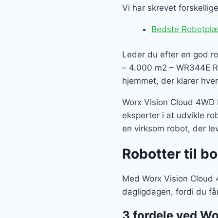
var:
Vi har skrevet forskelli
1.79
Bedste Robotplæ
Leder du efter en god r
– 4.000 m2 – WR344E Rob
hjemmet, der klarer hver
Worx Vision Cloud 4WD 
eksperter i at udvikle ro
en virksom robot, der lev
Robotter til b
Med Worx Vision Cloud 
dagligdagen, fordi du får
3 fordele ved W