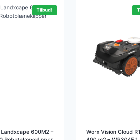
Tilbud!
T
 Landxcape 600M2 –
Worx Vision Cloud R
0 Robotplæneklipper
400 m2 – WR304E.1