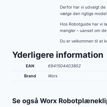
Derfor har vi udvalgt d
vælge den rigtige model t
Hos Robotguide har vi la
mangler – uanset om de
Du er velkommen til at k
Yderligere information
EAN
6941504403802
Brand
Worx
Se også Worx Robotplænekli