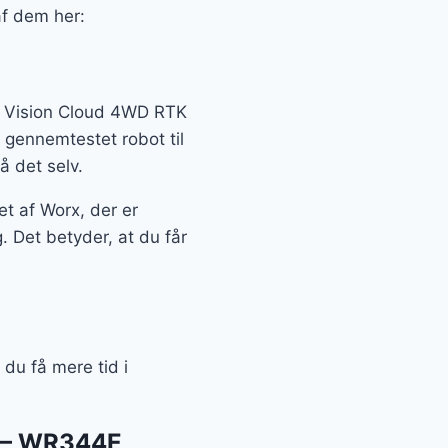
af dem her:
rx Vision Cloud 4WD RTK
 gennemtestet robot til
å det selv.
t af Worx, der er
. Det betyder, at du får
u få mere tid i
2 – WR344E