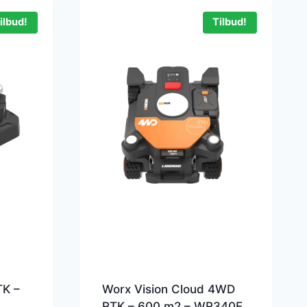
ilbud!
Tilbud!
TK –
Worx Vision Cloud 4WD
RTK – 600 m2 – WR340E