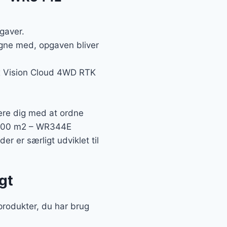
gaver.
egne med, opgaven bliver
rx Vision Cloud 4WD RTK
tere dig med at ordne
4.000 m2 – WR344E
er er særligt udviklet til
gt
 produkter, du har brug