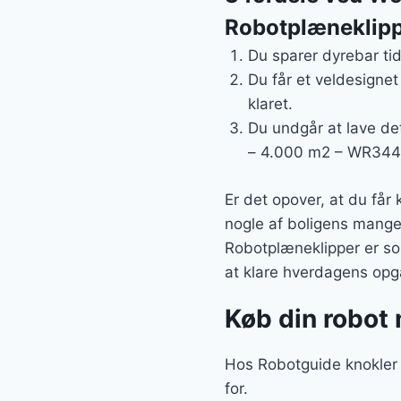
Robotplæneklipp
Du sparer dyrebar ti
Du får et veldesignet
klaret.
Du undgår at lave de
– 4.000 m2 – WR344E
Er det opover, at du får
nogle af boligens mang
Robotplæneklipper er soli
at klare hverdagens opg
Køb din robot 
Hos Robotguide knokler vi
for.