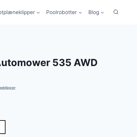
tplæneklipper
Poolrobotter
Blog
Automower 535 AWD
eklipper