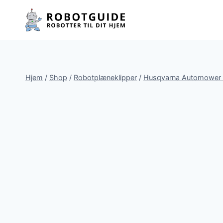
Fortsæt
til
indhold
Hjem
/
Shop
/
Robotplæneklipper
/
Husqvarna Automower 