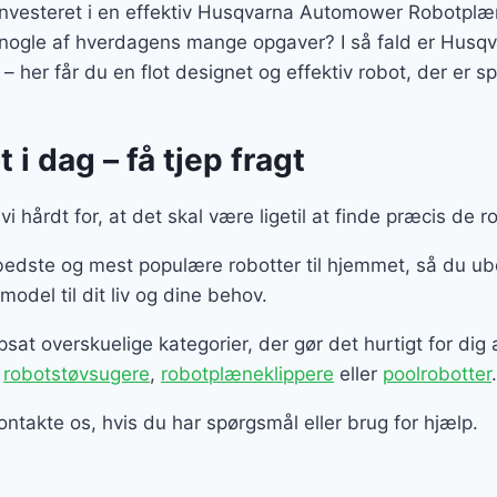
 investeret i en effektiv Husqvarna Automower Robotplæ
e nogle af hverdagens mange opgaver? I så fald er Hus
her får du en flot designet og effektiv robot, der er spe
t i dag – få tjep fragt
 hårdt for, at det skal være ligetil at finde præcis de ro
 bedste og mest populære robotter til hjemmet, så du 
odel til dit liv og dine behov.
sat overskuelige kategorier, der gør det hurtigt for dig 
r
robotstøvsugere
,
robotplæneklippere
eller
poolrobotter
.
ontakte os, hvis du har spørgsmål eller brug for hjælp.