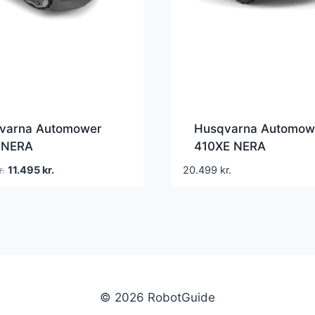
varna Automower
Husqvarna Automow
 NERA
410XE NERA
Den
Den
r.
11.495
kr.
20.499
kr.
oprindelige
aktuelle
pris
pris
var:
er:
16.499 kr..
11.495 kr..
© 2026 RobotGuide