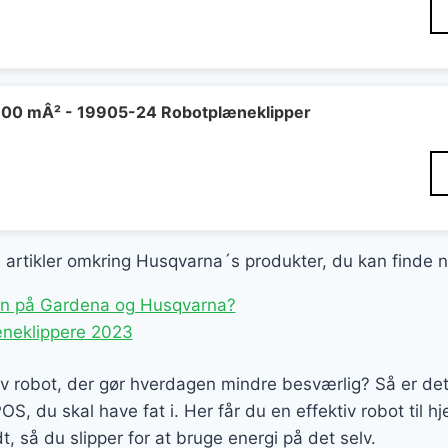
00 mÂ² - 19905-24 Robotplæneklipper
ge artikler omkring Husqvarna´s produkter, du kan finde 
len på Gardena og Husqvarna?
neklippere 2023
tiv robot, der gør hverdagen mindre besværlig? Så er de
du skal have fat i. Her får du en effektiv robot til hj
 så du slipper for at bruge energi på det selv.