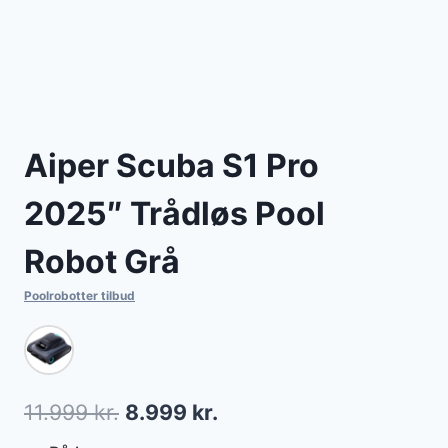
Aiper Scuba S1 Pro
2025″ Trådløs Pool
Robot Grå
Poolrobotter tilbud
Den
Den
11.999
kr.
8.999
kr.
oprindelige
aktuelle