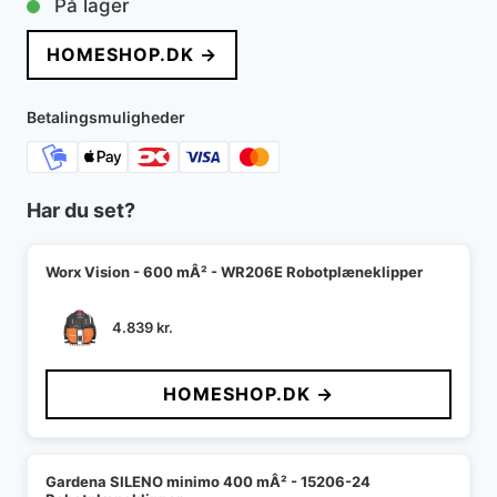
På lager
pris
pris
HOMESHOP.DK →
var:
er:
11.999 kr..
8.999 kr..
Betalingsmuligheder
Har du set?
Worx Vision - 600 mÂ² - WR206E Robotplæneklipper
4.839
kr.
HOMESHOP.DK →
Gardena SILENO minimo 400 mÂ² - 15206-24