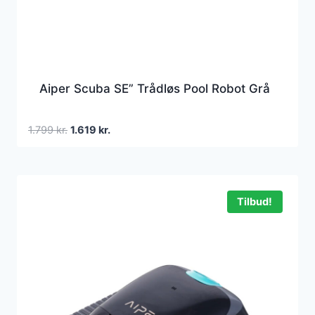
Aiper Scuba SE” Trådløs Pool Robot Grå
Den
Den
1.799
kr.
1.619
kr.
oprindelige
aktuelle
pris
pris
var:
er:
1.799 kr..
1.619 kr..
Tilbud!