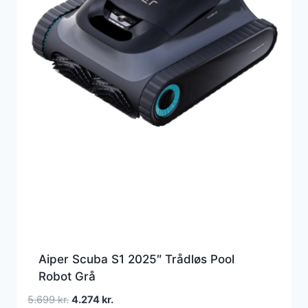
Aiper Scuba S1 2025″ Trådløs Pool
Robot Grå
Den
Den
5.699
kr.
4.274
kr.