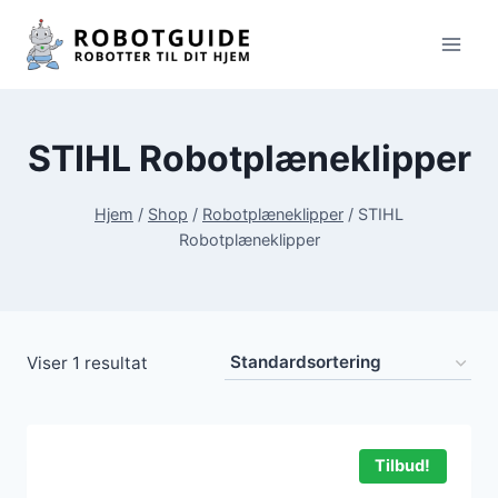
Fortsæt
til
indhold
STIHL Robotplæneklipper
Hjem
/
Shop
/
Robotplæneklipper
/
STIHL
Robotplæneklipper
Viser 1 resultat
Tilbud!