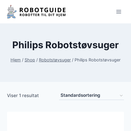
Fortsæt
til
indhold
Philips Robotstøvsuger
Hjem
/
Shop
/
Robotstøvsuger
/
Philips Robotstøvsuger
Viser 1 resultat