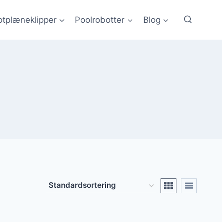
tplæneklipper
Poolrobotter
Blog